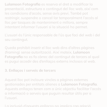
Lulamoon Fotografia
es reserva el dret a modificar la
presentació, estructura o contingut del lloc web, així com
les condicions d’accés, sense avís previ. També pot
restringir, suspendre o cancel·lar temporalment l’accés al
lloc per tasques de manteniment o millora, sempre
intentant informar l’usuari si la situació ho permet.
L’usuari és l’únic responsable de l’ús que faci del web i del
seu contingut.
Queda prohibit inserir el lloc web dins d’altres pàgines
(framing) sense autorització. Així mateix,
Lulamoon
Fotografia
no es fa càrrec del contingut de tercers al qual
es pugui accedir des d’enllaços externs inclosos al web.
3. Enllaços i serveis de tercers
Aquest lloc pot incloure vincles a pàgines externes
gestionades per entitats alienes a
Lulamoon Fotografia
.
Aquests enllaços tenen com a únic objectiu facilitar l’accés
a informació o serveis que puguin resultar útils per a
l’usuari.
La inclusió d’aquests enllaços no implica cap relació