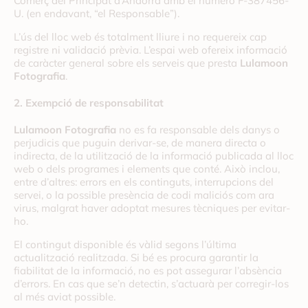
Comerç del Principat d’Andorra amb el número
F-387456-
U
. (en endavant, “el Responsable”).
L’ús del lloc web és totalment lliure i no requereix cap
registre ni validació prèvia. L’espai web ofereix informació
de caràcter general sobre els serveis que presta
Lulamoon
Fotografia
.
2. Exempció de responsabilitat
Lulamoon Fotografia
no es fa responsable dels danys o
perjudicis que puguin derivar-se, de manera directa o
indirecta, de la utilització de la informació publicada al lloc
web o dels programes i elements que conté. Això inclou,
entre d’altres: errors en els continguts, interrupcions del
servei, o la possible presència de codi maliciós com ara
virus, malgrat haver adoptat mesures tècniques per evitar-
ho.
El contingut disponible és vàlid segons l’última
actualització realitzada. Si bé es procura garantir la
fiabilitat de la informació, no es pot assegurar l’absència
d’errors. En cas que se’n detectin, s’actuarà per corregir-los
al més aviat possible.