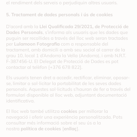
el rendiment dels serveis o perjudiquin altres usuaris.
5. Tractament de dades personals i ús de cookies
D’acord amb la
Llei Qualificada 29/2021, de Protecció de
Dades Personals
, s’informa als usuaris que les dades que
puguin ser recollides a través del lloc web seran tractades
per
Lulamoon Fotografia
com a responsable del
tractament, amb domicili a amb seu social al
carrer de la
grau 10, local 1 d’Andorra la Vella (Andorra)
, i amb N.R.T.
F-387456-U. El Delegat de Protecció de Dades es pot
contactar al telèfon [
+376 678 822
].
Els usuaris tenen dret a accedir, rectificar, eliminar, oposar-
se, limitar o sol·licitar la portabilitat de les seves dades
personals. Aquestes sol·licituds s’hauran de fer a través del
formulari disponible al lloc web, adjuntant documentació
identificativa.
El lloc web també utilitza
cookies
per millorar la
navegació i oferir una experiència personalitzada. Pots
consultar més informació sobre el seu ús a la
nostra
política de cookies
[
enllaç
].