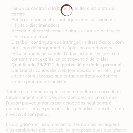
Fer un ús contrari a la bona fe, la llei o els drets de
tercers.
Publicar o transmetre continguts ofensius, violents,
il·lícits o discriminadors.
Accedir o alterar sistemes d’altres usuaris o de tercers
sense autorització.
Distribuir continguts que infringeixin drets d’autor, com
ara claus de programari o còpies no autoritzades.
Recollir dades personals d’altres usuaris sense el seu
consentiment exprés, en contravenció de la
Llei
Qualificada 29/2021 de protecció de dades personals
.
Utilitzar els canals del web (correus, dominis, etc.) per
enviar correu brossa, suplantar identitats o difondre
virus o programari maliciós.
També es prohibeix expressament modificar o accedir al
funcionament intern dels servidors del lloc. En cas que
l’usuari provoqui danys per actuacions negligents o
malicioses, serà responsable dels perjudicis causats, tant a
nivell civil com penal.
És obligació de l’usuari respectar les normes tècniques i
d’ús establertes pel lloc web, evitant pràctiques que afectin