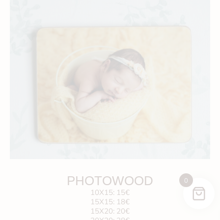
PHOTOWOOD
0
10X15: 15€
15X15: 18€
15X20: 20€