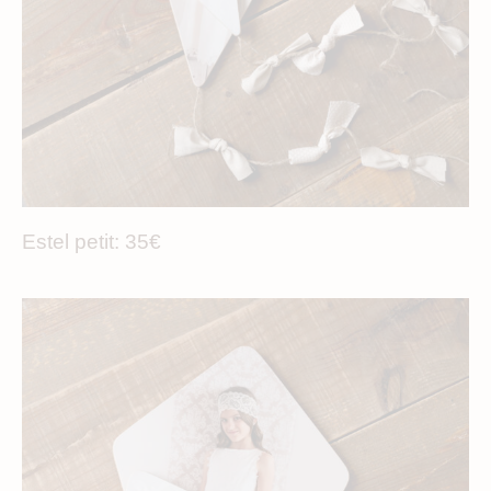
Correu electrònic
Telèfon
Missatge
Estel petit: 35€
acceptacio