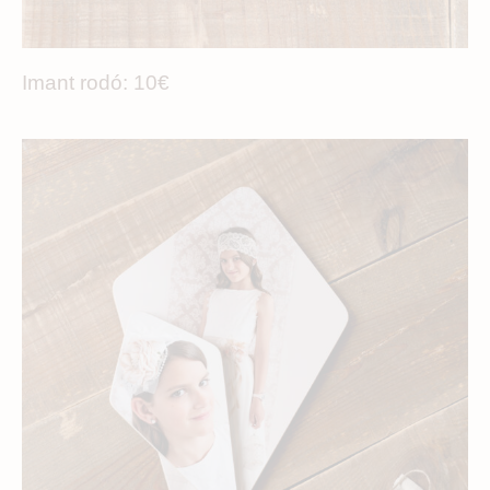
Imant rodó: 10€
Nom
Cognoms