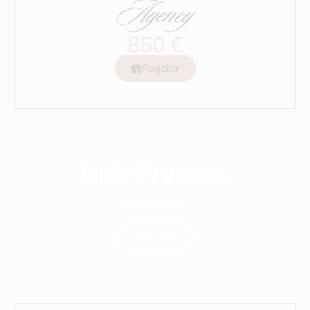
Agency
850 €
Regalar
Little Princess
Mini sessions
Més info