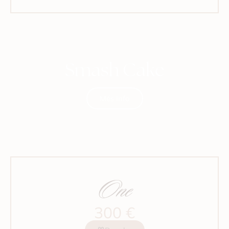
Smash Cake
Més info
One
300 €