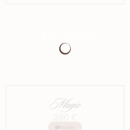
Motherhood
Més info
Magic
280 €
Regalar