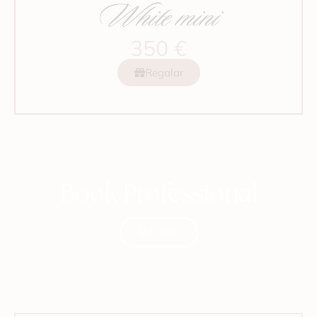
White mini
350 €
Regalar
Book Professional
Més info