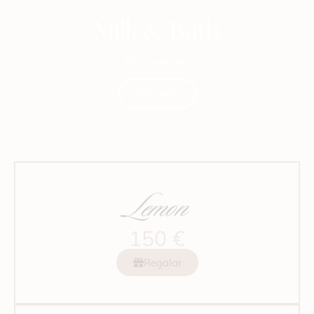
Milk & Bath
Mini sessions
Més info
Lemon
150 €
Regalar