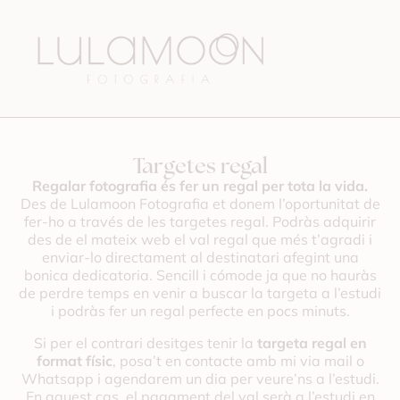
Targetes regal
Regalar fotografia és fer un regal per tota la vida.
Des de Lulamoon Fotografia et donem l’oportunitat de
fer-ho a través de les targetes regal. Podràs adquirir
des de el mateix web el val regal que més t’agradi i
enviar-lo directament al destinatari afegint una
bonica dedicatoria. Sencill i cómode ja que no hauràs
de perdre temps en venir a buscar la targeta a l’estudi
i podràs fer un regal perfecte en pocs minuts.
Si per el contrari desitges tenir la
targeta regal en
format físic
, posa’t en contacte amb mi via mail o
Whatsapp i agendarem un dia per veure’ns a l’estudi.
En aquest cas, el pagament del val serà a l’estudi en