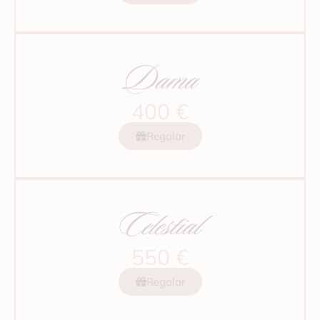
Dama
400 €
Regalar
Celestial
550 €
Regalar