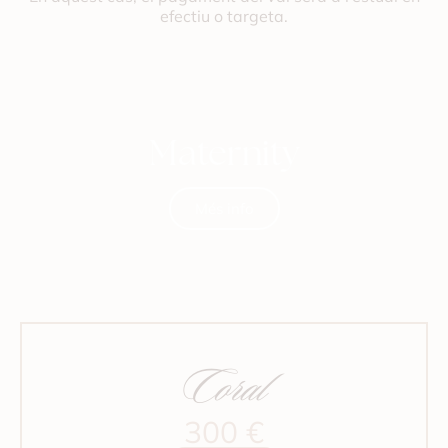
efectiu o targeta.
Maternity
Més info
Coral
300 €