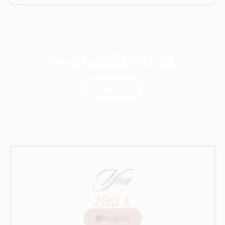
Woman Portrait
Més info
You
280 €
Regalar