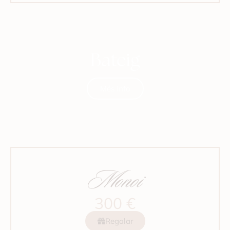
Bateig
Més info
Monoi
300 €
Regalar