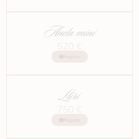
Ancla mini
520 €
Regalar
Lliri
750 €
Regalar