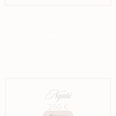
Familiar
Més info
Neptú
250 €
Regalar