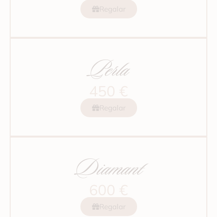
Regalar
Perla
450 €
Regalar
Diamant
600 €
Regalar