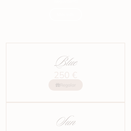
(seguiment)
Més info
Blue
250 €
Regalar
Sun