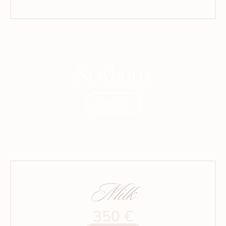
Newborn
Més info
Milk
350 €