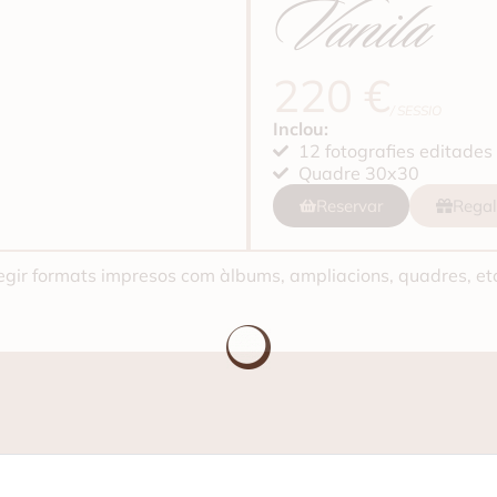
Vanila
220 €
/ SESSIO
Inclou:
12 fotografies editades
Quadre 30x30
Reservar
Regal
fegir formats impresos com àlbums, ampliacions, quadres, etc