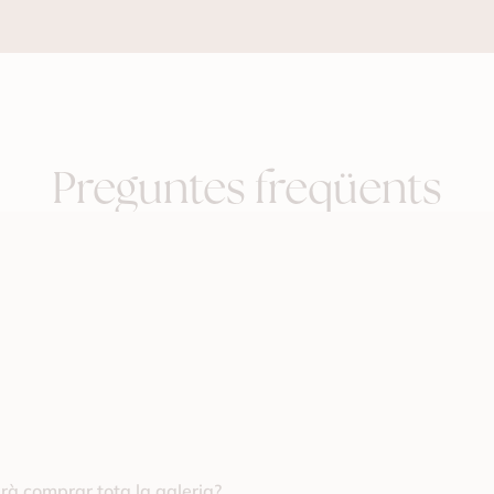
Preguntes freqüents
drà comprar tota la galeria?