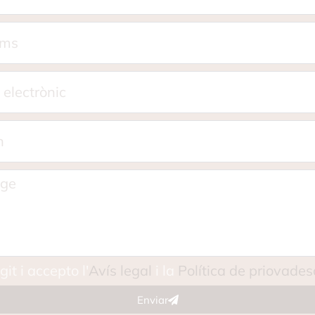
git i accepto l'
Avís legal
i la
Política de priovades
Enviar