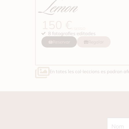
Lemon
150 €
/ SESSIO
8 fotografies editades
Reservar
Regalar
En totes les col·leccions es podran a