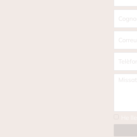
He lle