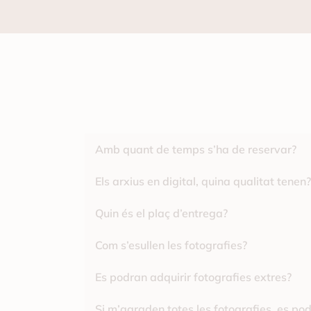
Amb quant de temps s’ha de reservar?
Els arxius en digital, quina qualitat tenen?
Quin és el plaç d’entrega?
Com s’esullen les fotografies?
Es podran adquirir fotografies extres?
Si m’agraden totes les fotografies, es po